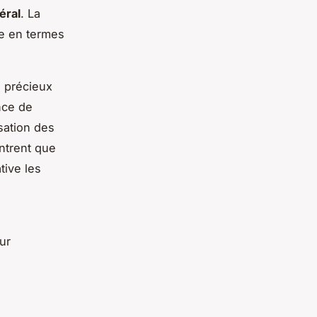
éral
. La
e en termes
 précieux
ance de
isation des
ntrent que
tive les
ur