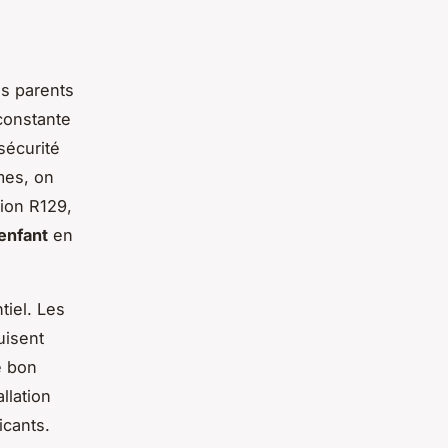
es parents
 constante
sécurité
mes, on
tion R129,
enfant
en
tiel. Les
uisent
e bon
llation
icants.