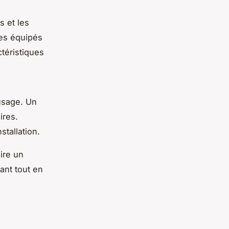
s et les
ges équipés
téristiques
’usage. Un
ires.
stallation.
ire un
ant tout en