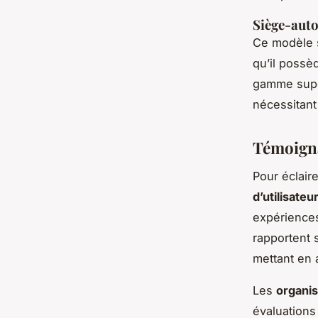
Siège-auto 
Ce modèle s
qu’il poss
gamme supér
nécessitant
Témoigna
Pour éclair
d’utilisateu
expérience
rapportent 
mettant en 
Les
organis
évaluations