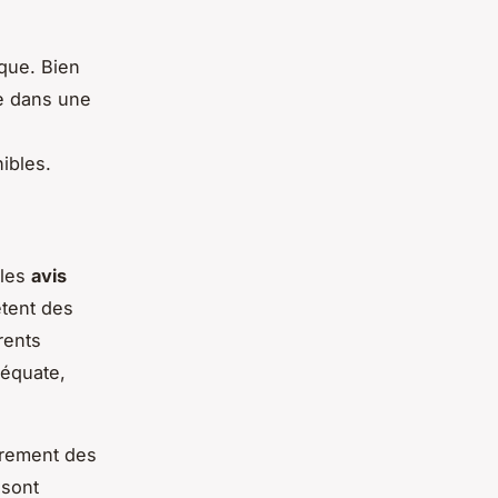
que. Bien
ue dans une
ibles.
 les
avis
tent des
rents
déquate,
èrement des
 sont