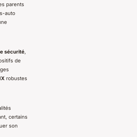
les parents
s-auto
une
de sécurité
,
sitifs de
ages
IX
robustes
lités
nt, certains
quer son