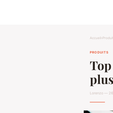
Accueil
›
Produi
PRODUITS
Top 
plus
Lorenzo — 26 