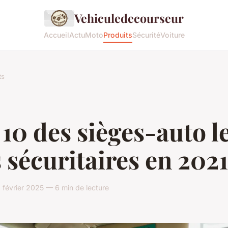
Vehiculedecourseur
Accueil
Actu
Moto
Produits
Sécurité
Voiture
ts
10 des sièges-auto l
 sécuritaires en 2021
février 2025 — 6 min de lecture