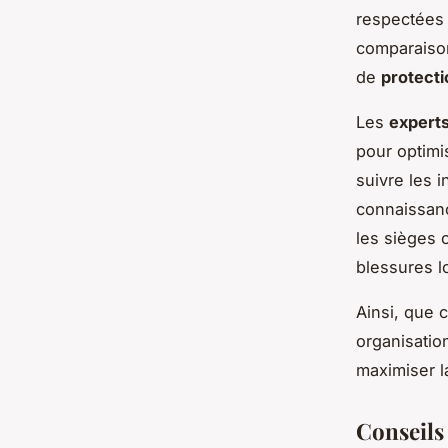
respectées 
comparais
de
protecti
Les
experts
pour optimis
suivre les i
connaissan
les sièges 
blessures lo
Ainsi, que 
organisatio
maximiser 
Conseils 