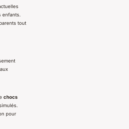
ctuelles
 enfants.
 parents tout
ssement
paux
de
chocs
simulés.
ion pour