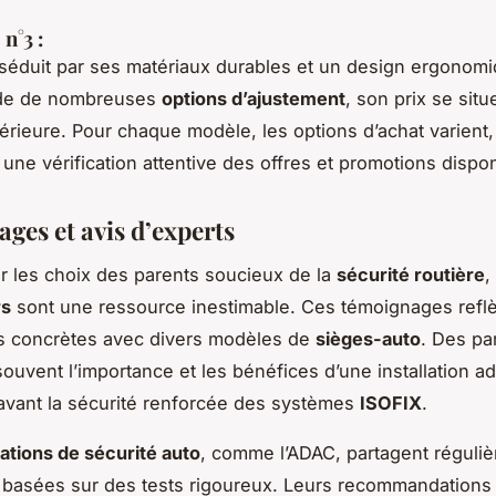
n°3 :
éduit par ses matériaux durables et un design ergonomi
ède de nombreuses
options d’ajustement
, son prix se sit
ieure. Pour chaque modèle, les options d’achat varient,
 une vérification attentive des offres et promotions dispon
ges et avis d’experts
er les choix des parents soucieux de la
sécurité routière
,
rs
sont une ressource inestimable. Ces témoignages reflè
s concrètes avec divers modèles de
sièges-auto
. Des pa
souvent l’importance et les bénéfices d’une installation a
avant la sécurité renforcée des systèmes
ISOFIX
.
ations de sécurité auto
, comme l’ADAC, partagent réguli
 basées sur des tests rigoureux. Leurs recommandations