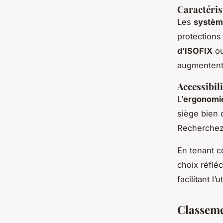
Caractéris
Les
systèm
protections
d’ISOFIX
ou
augmentent 
Accessibili
L’
ergonomi
siège bien c
Recherchez d
En tenant c
choix réflé
facilitant l’
Classemen