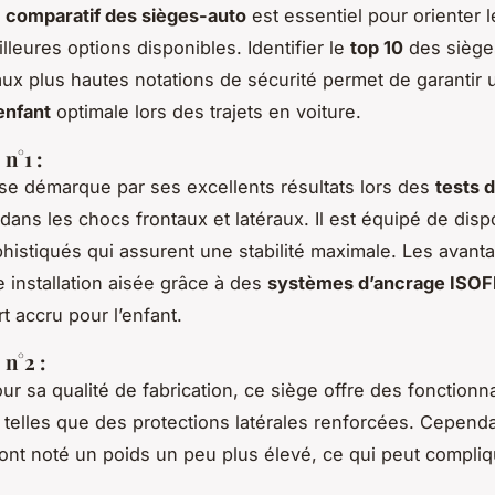
n
comparatif des sièges-auto
est essentiel pour orienter 
lleures options disponibles. Identifier le
top 10
des siège
ux plus hautes notations de sécurité permet de garantir 
enfant
optimale lors des trajets en voiture.
n°1 :
e démarque par ses excellents résultats lors des
tests 
ans les chocs frontaux et latéraux. Il est équipé de dispo
histiqués qui assurent une stabilité maximale. Les avant
e installation aisée grâce à des
systèmes d’ancrage ISOF
t accru pour l’enfant.
n°2 :
r sa qualité de fabrication, ce siège offre des fonctionna
 telles que des protections latérales renforcées. Cependa
s ont noté un poids un peu plus élevé, ce qui peut compli