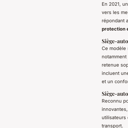
En 2021, u
vers les mei
répondant a
protection 
Siège-auto 
Ce modèle s
notamment d
retenue sop
incluent un
et un confor
Siège-auto 
Reconnu pou
innovantes,
utilisateur
transport.