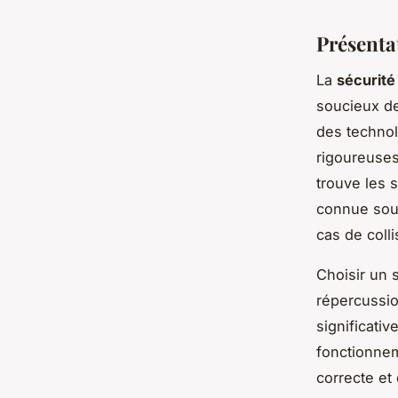
Présenta
La
sécurité
soucieux de
des technol
rigoureuses
trouve les 
connue sous
cas de colli
Choisir un s
répercussio
significati
fonctionnem
correcte et